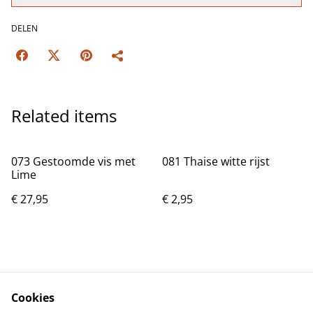
DELEN
Related items
073 Gestoomde vis met
081 Thaise witte rijst
Lime
€ 27,95
€ 2,95
502 Italiaanse Soda
503 Italiaanse Soda
Ananas
Bosbes
Cookies