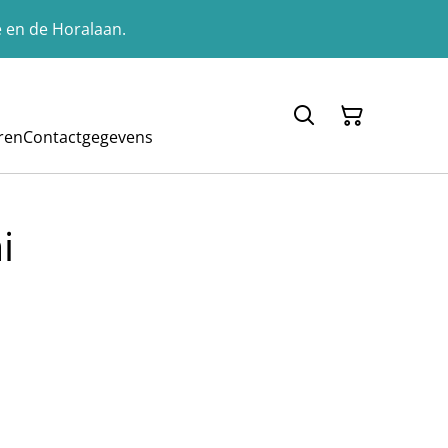
e en de Horalaan.
ren
Contactgegevens
i