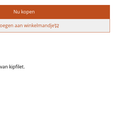
Nu kopen
oegen aan winkelmandje
an kipfilet.