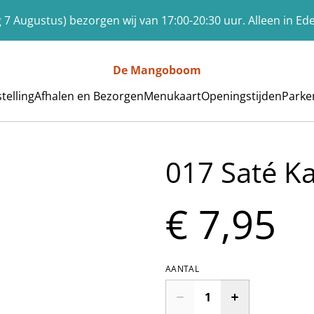
 7 Augustus) bezorgen wij van 17:00-20:30 uur. Alleen in Ed
De Mangoboom
telling
Afhalen en Bezorgen
Menukaart
Openingstijden
Parke
017 Saté Ka
€ 7,95
AANTAL