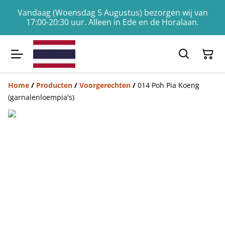
Vandaag (Woensdag 5 Augustus) bezorgen wij van
17:00-20:30 uur. Alleen in Ede en de Horalaan.
Home
/
Producten
/
Voorgerechten
/
014 Poh Pia Koeng
(garnalenloempia's)