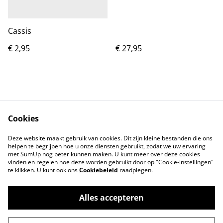
Cassis
€ 2,95
€ 27,95
012 Poh Pia Mai Mi Kai
017 Saté Kai
(vegetarisch)
Cookies
€ 5,00
€ 7,95
Deze website maakt gebruik van cookies. Dit zijn kleine bestanden die ons
helpen te begrijpen hoe u onze diensten gebruikt, zodat we uw ervaring
met SumUp nog beter kunnen maken. U kunt meer over deze cookies
vinden en regelen hoe deze worden gebruikt door op "Cookie-instellingen"
te klikken. U kunt ook ons
Cookiebeleid
raadplegen.
Alles accepteren
©
2026
De Mangoboom