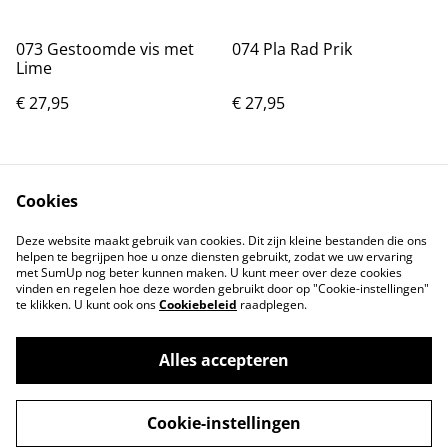
073 Gestoomde vis met
074 Pla Rad Prik
Lime
€ 27,95
€ 27,95
Cookies
075 Pla Lui Suan Sam Rod
Deze website maakt gebruik van cookies. Dit zijn kleine bestanden die ons
€ 33,00
helpen te begrijpen hoe u onze diensten gebruikt, zodat we uw ervaring
met SumUp nog beter kunnen maken. U kunt meer over deze cookies
vinden en regelen hoe deze worden gebruikt door op "Cookie-instellingen"
te klikken. U kunt ook ons
Cookiebeleid
raadplegen.
Alles accepteren
©
2026
De Mangoboom
Cookie-instellingen
powered by